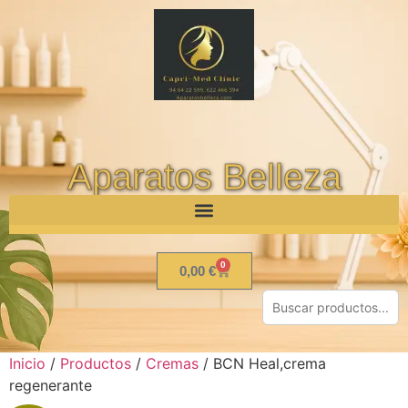
Aparatos Belleza
0
0,00
€
Inicio
/
Productos
/
Cremas
/ BCN Heal,crema
regenerante