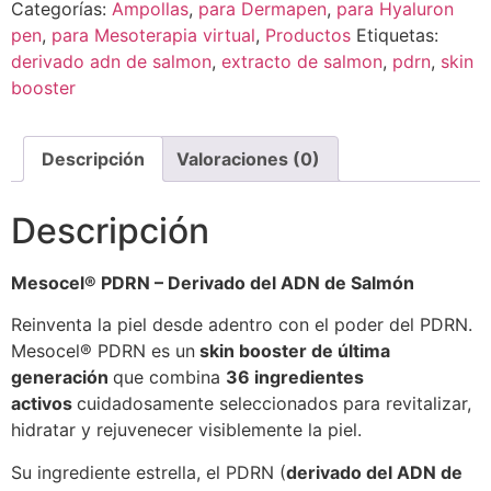
Categorías:
Ampollas
,
para Dermapen
,
para Hyaluron
pen
,
para Mesoterapia virtual
,
Productos
Etiquetas:
derivado adn de salmon
,
extracto de salmon
,
pdrn
,
skin
booster
Descripción
Valoraciones (0)
Descripción
Mesocel®️ PDRN – D
erivado del ADN de Salmón
Reinventa la piel desde adentro con el poder del PDRN.
Mesocel®️ PDRN es un
skin booster de última
generación
que combina
36 ingredientes
activos
cuidadosamente seleccionados para revitalizar,
hidratar y rejuvenecer visiblemente la piel.
Su ingrediente estrella, el PDRN (
derivado del ADN de