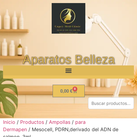
Aparatos Belleza
0
0,00
€
Inicio
/
Productos
/
Ampollas
/
para
Dermapen
/ Mesocell, PDRN,derivado del ADN de
salmon, 3ml