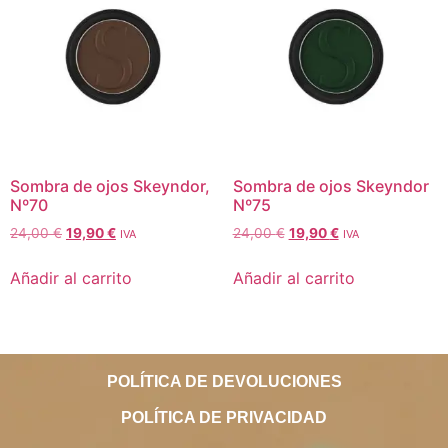
Sombra de ojos Skeyndor,
Sombra de ojos Skeyndor
Nº70
Nº75
24,00
€
19,90
€
24,00
€
19,90
€
IVA
IVA
Añadir al carrito
Añadir al carrito
POLÍTICA DE DEVOLUCIONES
POLÍTICA DE PRIVACIDAD