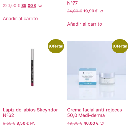
Nº77
220,00
€
85,00
€
IVA
24,00
€
19,90
€
IVA
Añadir al carrito
Añadir al carrito
¡Oferta!
¡Oferta!
Lápiz de labios Skeyndor
Crema facial anti-rojeces
Nº62
50,0 Medi-derma
9,50
€
8,50
€
49,00
€
46,00
€
IVA
IVA