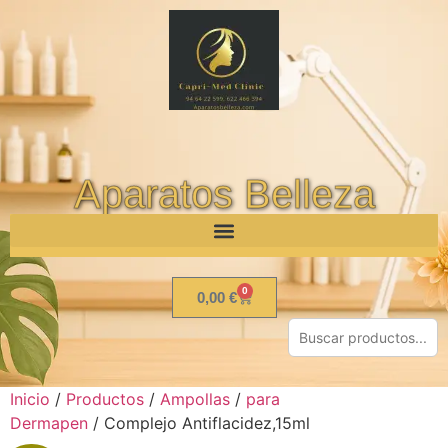
Aparatos Belleza
0
0,00
€
Inicio
/
Productos
/
Ampollas
/
para
Dermapen
/ Complejo Antiflacidez,15ml