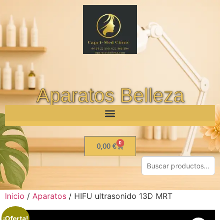
Aparatos Belleza
0
0,00
€
Inicio
/
Aparatos
/ HIFU ultrasonido 13D MRT
¡Oferta!