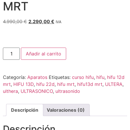
MRT
4.990,00
€
2.290,00
€
IVA
Añadir al carrito
Categoría:
Aparatos
Etiquetas:
curso hifu
,
hifu
,
hifu 12d
mrt
,
HIFU 13D
,
hifu 22d
,
hifu mrt
,
hifu13d mrt
,
ULTERA
,
ulthera
,
ULTRASONICO
,
ultrasonido
Descripción
Valoraciones (0)
Descripción